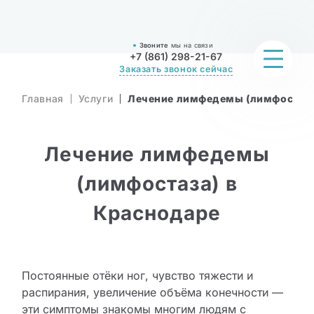
Звоните
мы на связи
+7 (861) 298-21-67
Заказать звонок сейчас
Главная
Услуги
Лечение лимфедемы (лимфостаза
Услуги
О компании
Лечение лимфедемы
Врачи
(лимфостаза) в
Краснодаре
Акции
Цены
Постоянные отёки ног, чувство тяжести и
До / После
распирания, увеличение объёма конечности —
эти симптомы знакомы многим людям с